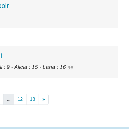
oir
i
l : 9 - Alicia : 15 - Lana : 16
...
12
13
»